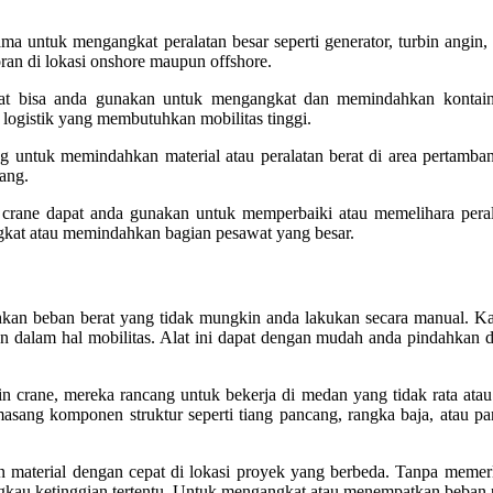
ama untuk mengangkat peralatan besar seperti generator, turbin angi
ran di lokasi onshore maupun offshore.
at bisa anda gunakan untuk mengangkat dan memindahkan kontainer 
 logistik yang membutuhkan mobilitas tinggi.
g untuk memindahkan material atau peralatan berat di area pertamban
ang.
crane dapat anda gunakan untuk memperbaiki atau memelihara peralata
kat atau memindahkan bagian pesawat yang besar.
n beban berat yang tidak mungkin anda lakukan secara manual. Kapasi
n dalam hal mobilitas. Alat ini dapat dengan mudah anda pindahkan dar
rain crane, mereka rancang untuk bekerja di medan yang tidak rata ata
emasang komponen struktur seperti tiang pancang, rangka baja, atau 
n material dengan cepat di lokasi proyek yang berbeda. Tanpa meme
u ketinggian tertentu. Untuk mengangkat atau menempatkan beban pada