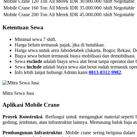
Mobile Crane 120 Ton
All Merek
IDR 30.000.000 /shift
Negotiable
Mobile Crane 160 Ton
All Merek
IDR 35.000.000 /shift
Negotiable
Mobile Crane 200 Ton
All Merek
IDR 45.000.000 /shift
Negotiable
Ketentuan Sewa
Minimal sewa 7 shift.
Harga belum termasuk pajak, jika di butuhkan.
Harga sewa untuk area Jabodetabek (Jakarta, Bogor, Bekasi, D
Biaya sewa belum termasuk biaya mobilisasi dan demobilisasi.
Sewa
exclude
adalah biaya sewa alat berat tanpa operator dan
Sewa
include
adalah biaya sewa alat berat sudah termasuk ope
Info lebih lanjut hubungi Admin kami
0813-8312-9982
.
Mitra Sewa Jasa
Aplikasi Mobile Crane
Proyek Konstruksi
. Berfungsi untuk mengangkat material sepert
gedung, jembatan, atau infrastruktur lainnya. Memasang balok baja at
Pembangunan Infrastruktur
. Mobile crane sering berguna dalam 