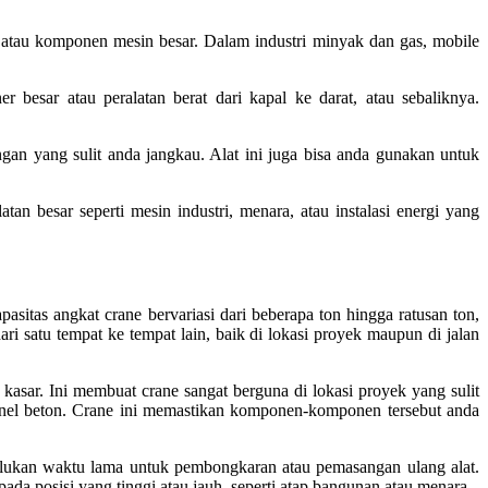
n, atau komponen mesin besar. Dalam industri minyak dan gas, mobile
besar atau peralatan berat dari kapal ke darat, atau sebaliknya.
gan yang sulit anda jangkau. Alat ini juga bisa anda gunakan untuk
n besar seperti mesin industri, menara, atau instalasi energi yang
tas angkat crane bervariasi dari beberapa ton hingga ratusan ton,
i satu tempat ke tempat lain, baik di lokasi proyek maupun di jalan
u kasar. Ini membuat crane sangat berguna di lokasi proyek yang sulit
panel beton. Crane ini memastikan komponen-komponen tersebut anda
rlukan waktu lama untuk pembongkaran atau pemasangan ulang alat.
 posisi yang tinggi atau jauh, seperti atap bangunan atau menara.