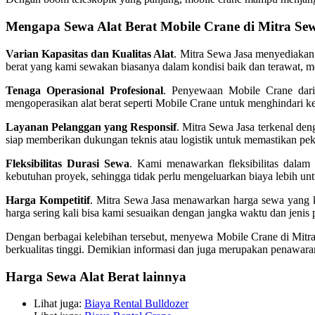
Mengapa Sewa Alat Berat Mobile Crane di Mitra Se
Varian Kapasitas dan Kualitas Alat
. Mitra Sewa Jasa menyediakan 
berat yang kami sewakan biasanya dalam kondisi baik dan terawat, m
Tenaga Operasional Profesional
. Penyewaan Mobile Crane dari 
mengoperasikan alat berat seperti Mobile Crane untuk menghindari k
Layanan Pelanggan yang Responsif
. Mitra Sewa Jasa terkenal den
siap memberikan dukungan teknis atau logistik untuk memastikan peke
Fleksibilitas Durasi Sewa
. Kami menawarkan fleksibilitas dala
kebutuhan proyek, sehingga tidak perlu mengeluarkan biaya lebih un
Harga Kompetitif
. Mitra Sewa Jasa menawarkan harga sewa yang kom
harga sering kali bisa kami sesuaikan dengan jangka waktu dan jenis
Dengan berbagai kelebihan tersebut, menyewa Mobile Crane di Mitra S
berkualitas tinggi. Demikian informasi dan juga merupakan penawar
Harga Sewa Alat Berat lainnya
Lihat juga:
Biaya Rental Bulldozer