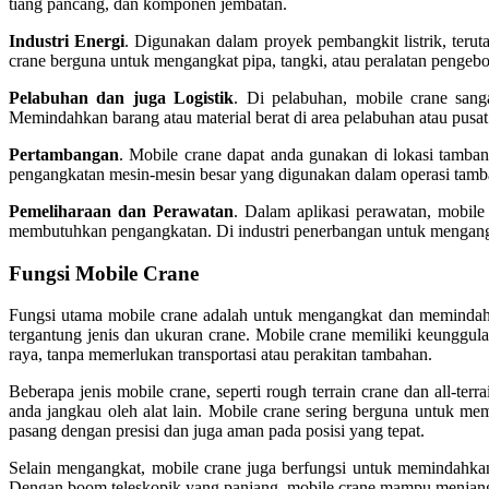
tiang pancang, dan komponen jembatan.
Industri Energi
. Digunakan dalam proyek pembangkit listrik, terut
crane berguna untuk mengangkat pipa, tangki, atau peralatan pengebo
Pelabuhan dan juga Logistik
. Di pelabuhan, mobile crane sang
Memindahkan barang atau material berat di area pelabuhan atau pusat
Pertambangan
. Mobile crane dapat anda gunakan di lokasi tamban
pengangkatan mesin-mesin besar yang digunakan dalam operasi tamb
Pemeliharaan dan Perawatan
. Dalam aplikasi perawatan, mobile 
membutuhkan pengangkatan. Di industri penerbangan untuk mengang
Fungsi Mobile Crane
Fungsi utama mobile crane adalah untuk mengangkat dan memindahka
tergantung jenis dan ukuran crane. Mobile crane memiliki keunggula
raya, tanpa memerlukan transportasi atau perakitan tambahan.
Beberapa jenis mobile crane, seperti rough terrain crane dan all-ter
anda jangkau oleh alat lain. Mobile crane sering berguna untuk m
pasang dengan presisi dan juga aman pada posisi yang tepat.
Selain mengangkat, mobile crane juga berfungsi untuk memindahka
Dengan boom teleskopik yang panjang, mobile crane mampu menjangka