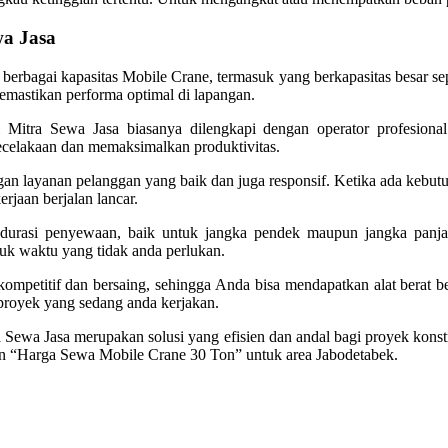
wa Jasa
berbagai kapasitas Mobile Crane, termasuk yang berkapasitas besar sep
emastikan performa optimal di lapangan.
Mitra Sewa Jasa biasanya dilengkapi dengan operator profesiona
ecelakaan dan memaksimalkan produktivitas.
gan layanan pelanggan yang baik dan juga responsif. Ketika ada kebutu
rjaan berjalan lancar.
m durasi penyewaan, baik untuk jangka pendek maupun jangka pan
tuk waktu yang tidak anda perlukan.
petitif dan bersaing, sehingga Anda bisa mendapatkan alat berat berk
 proyek yang sedang anda kerjakan.
ewa Jasa merupakan solusi yang efisien dan andal bagi proyek konstruk
an “Harga Sewa Mobile Crane 30 Ton” untuk area Jabodetabek.