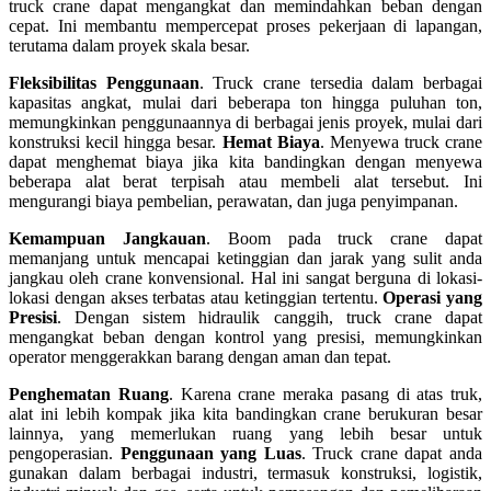
truck crane dapat mengangkat dan memindahkan beban dengan
cepat. Ini membantu mempercepat proses pekerjaan di lapangan,
terutama dalam proyek skala besar.
Fleksibilitas Penggunaan
. Truck crane tersedia dalam berbagai
kapasitas angkat, mulai dari beberapa ton hingga puluhan ton,
memungkinkan penggunaannya di berbagai jenis proyek, mulai dari
konstruksi kecil hingga besar.
Hemat Biaya
. Menyewa truck crane
dapat menghemat biaya jika kita bandingkan dengan menyewa
beberapa alat berat terpisah atau membeli alat tersebut. Ini
mengurangi biaya pembelian, perawatan, dan juga penyimpanan.
Kemampuan Jangkauan
. Boom pada truck crane dapat
memanjang untuk mencapai ketinggian dan jarak yang sulit anda
jangkau oleh crane konvensional. Hal ini sangat berguna di lokasi-
lokasi dengan akses terbatas atau ketinggian tertentu.
Operasi yang
Presisi
. Dengan sistem hidraulik canggih, truck crane dapat
mengangkat beban dengan kontrol yang presisi, memungkinkan
operator menggerakkan barang dengan aman dan tepat.
Penghematan Ruang
. Karena crane meraka pasang di atas truk,
alat ini lebih kompak jika kita bandingkan crane berukuran besar
lainnya, yang memerlukan ruang yang lebih besar untuk
pengoperasian.
Penggunaan yang Luas
. Truck crane dapat anda
gunakan dalam berbagai industri, termasuk konstruksi, logistik,