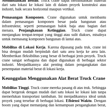
Memindahkan Beban
. Truck crane dapat memindahkan material
dari satu lokasi ke lokasi lain di dalam proyek konstruksi atau
industri, baik secara horizontal maupun vertikal.
Pemasangan Komponen
. Crane digunakan untuk membantu
dalam pemasangan komponen besar pada bangunan atau
infrastruktur, seperti pemasangan balok baja atau bagian dari
menara.
Penjangkauan Ketinggian
. Truck crane dapat
menjangkau tempat-tempat yang tinggi atau sulit diakses, misalnya
untuk memasang komponen bangunan di lantai atas.
Mobilitas di Lokasi Kerja
. Karena dipasang pada truk, crane ini
bisa dengan mudah berpindah dari satu area kerja ke area lain.
Memberikan fleksibilitas yang besar di berbagai jenis proyek. Truck
crane sangat serbaguna dan dapat digunakan di berbagai sektor
industri. Menjadikannya alat penting dalam pengangkatan dan
penempatan material berat di lokasi kerja.
Keunggulan Menggunakan Alat Berat Truck Crane
Mobilitas Tinggi
. Truck crane mereka pasang di atas truk. Sehingga
dapat bergerak dengan mudah dari satu lokasi ke lokasi lain tanpa
memerlukan transportasi tambahan. Ini menjadikannya ideal untuk
proyek yang tersebar di berbagai lokasi.
Efisiensi Waktu
. Dengan
boom yang dapat memanjang dan kemampuan pengangkatan berat,