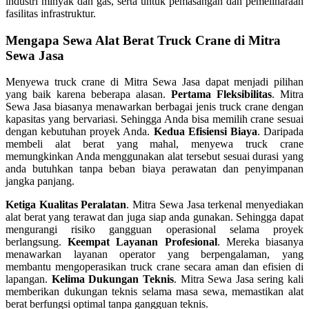
industri minyak dan gas, serta untuk pemasangan dan pemeliharaan
fasilitas infrastruktur.
Mengapa Sewa Alat Berat Truck Crane di Mitra
Sewa Jasa
Menyewa truck crane di Mitra Sewa Jasa dapat menjadi pilihan
yang baik karena beberapa alasan.
Pertama Fleksibilitas
. Mitra
Sewa Jasa biasanya menawarkan berbagai jenis truck crane dengan
kapasitas yang bervariasi. Sehingga Anda bisa memilih crane sesuai
dengan kebutuhan proyek Anda.
Kedua Efisiensi Biaya
. Daripada
membeli alat berat yang mahal, menyewa truck crane
memungkinkan Anda menggunakan alat tersebut sesuai durasi yang
anda butuhkan tanpa beban biaya perawatan dan penyimpanan
jangka panjang.
Ketiga Kualitas Peralatan
. Mitra Sewa Jasa terkenal menyediakan
alat berat yang terawat dan juga siap anda gunakan. Sehingga dapat
mengurangi risiko gangguan operasional selama proyek
berlangsung.
Keempat Layanan Profesional
. Mereka biasanya
menawarkan layanan operator yang berpengalaman, yang
membantu mengoperasikan truck crane secara aman dan efisien di
lapangan.
Kelima Dukungan Teknis
. Mitra Sewa Jasa sering kali
memberikan dukungan teknis selama masa sewa, memastikan alat
berat berfungsi optimal tanpa gangguan teknis.