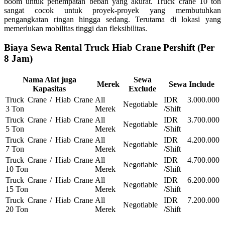
boom untuk penempatan beban yang akurat. Truck crane 10 ton
sangat cocok untuk proyek-proyek yang membutuhkan
pengangkatan ringan hingga sedang. Terutama di lokasi yang
memerlukan mobilitas tinggi dan fleksibilitas.
Biaya Sewa Rental Truck Hiab Crane Pershift (Per
8 Jam)
Nama Alat juga
Sewa
Merek
Sewa Include
Kapasitas
Exclude
Truck Crane / Hiab Crane
All
IDR 3.000.000
Negotiable
3 Ton
Merek
/Shift
Truck Crane / Hiab Crane
All
IDR 3.700.000
Negotiable
5 Ton
Merek
/Shift
Truck Crane / Hiab Crane
All
IDR 4.200.000
Negotiable
7 Ton
Merek
/Shift
Truck Crane / Hiab Crane
All
IDR 4.700.000
Negotiable
10 Ton
Merek
/Shift
Truck Crane / Hiab Crane
All
IDR 6.200.000
Negotiable
15 Ton
Merek
/Shift
Truck Crane / Hiab Crane
All
IDR 7.200.000
Negotiable
20 Ton
Merek
/Shift