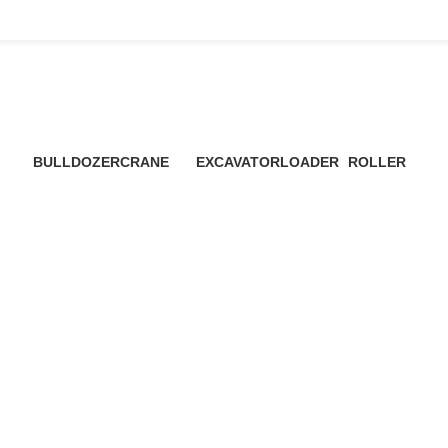
Tangerang Wales Stoom
BULLDOZER
CRANE
EXCAVATOR
LOADER
ROLLER
3 Products
48 Products
7 Products
6 Products
4 Products