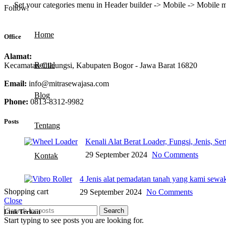
Set your categories menu in Header builder -> Mobile -> Mobil
Follow:
Home
Office
Alamat:
Rental
Kecamatan Cileungsi, Kabupaten Bogor - Jawa Barat 16820
Email:
info@mitrasewajasa.com
Blog
Phone:
0813-8312-9982
Posts
Tentang
Kenali Alat Berat Loader, Fungsi, Jenis, Se
29 September 2024
No Comments
Kontak
4 Jenis alat pemadatan tanah yang kami sewa
Shopping cart
29 September 2024
No Comments
Close
Search
Link Terkait
Start typing to see posts you are looking for.