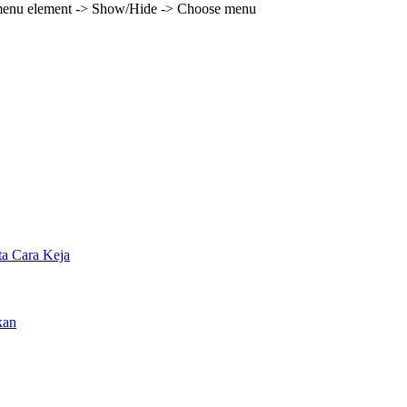
e menu element -> Show/Hide -> Choose menu
rta Cara Keja
kan