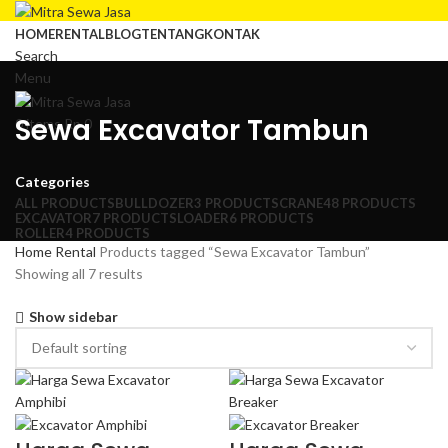
HOME
RENTAL
BLOG
TENTANG
KONTAK
Search
Menu
Sewa Excavator Tambun
0
items
Rp
0
Categories
ALL
PRODUCTS
BULLDOZER
3 PRODUCTS
CRANE
48 PRODUCTS
EXCAVATOR
7 PRODUCTS
LOADER
6 PRODUCTS
ROLLER
4 PRODUCTS
Home
Rental
Products tagged “Sewa Excavator Tambun”
Showing all 7 results
Show sidebar