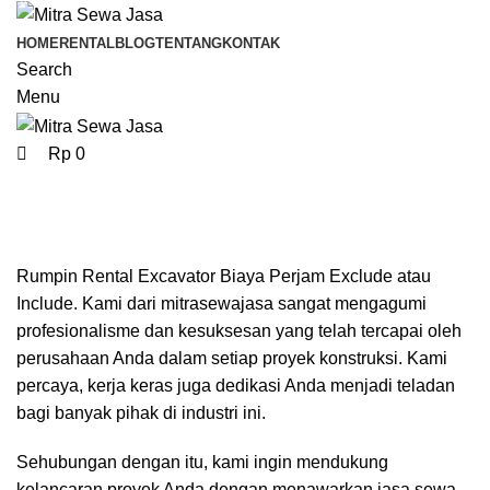
0
0
HOME
RENTAL
BLOG
TENTANG
KONTAK
Search
Menu
Rp
0
Sewa Excavator Rumpin
Categories
Rumpin Rental Excavator Biaya Perjam Exclude atau
Include. Kami dari mitrasewajasa sangat mengagumi
profesionalisme dan kesuksesan yang telah tercapai oleh
perusahaan Anda dalam setiap proyek konstruksi. Kami
percaya, kerja keras juga dedikasi Anda menjadi teladan
bagi banyak pihak di industri ini.
Sehubungan dengan itu, kami ingin mendukung
kelancaran proyek Anda dengan menawarkan jasa sewa