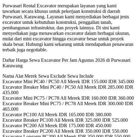
Purwasari Rental Excavator merupakan layanan yang kami
tawarkan secara khusus untuk pekerjaan konstruksi di daerah
Purwasari, Karawang. Layanan kami menyediakan berbagai jenis
excavator untuk kebutuhan konstruksi, penggalian tanah,
pembangunan infrastruktur, dan proyek lainnya. Di sini kami
menyediakan juga menawarkan excavator dalam berbagai ukuran,
mulai dari mini excavator hingga excavator besar untuk proyek
skala besar. Hubungi kami sekarang untuk mendapatkan penawaran
terbaik juga negotiable.
Daftar Harga Sewa Excavator Per Jam Agustus 2026 di Purwasari
Karawang
Nama Alat Merek Sewa Exclude Sewa Include
Excavator Mini PC40 / PC50 All Merek IDR 155.000 IDR 345.000
Excavator Breaker Mini PC40 / PC50 All Merek IDR 285.000 IDR
435.000
Excavator Mini PC75 / PC78 All Merek IDR 160.000 IDR 360.000
Excavator Breaker Mini PC75 / PC78 All Merek IDR 300.000 IDR
465.000
Excavator PC100 All Merek IDR 165.000 IDR 380.000
Excavator Breaker PC100 All Merek IDR 325.000 IDR 525.000
Excavator PC200 All Merek IDR 175.000 IDR 450.000
Excavator Breaker PC200 All Merek IDR 350.000 IDR 550.000
Excavator Longarm PC200 All Merek IDR 350.000 IDR 550.000