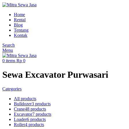
Home
Rental
Blog
Tentang
Kontak
Search
Menu
0
items
Rp
0
Sewa Excavator Purwasari
Categories
All
products
Bulldozer
3 products
Crane
48 products
Excavator
7 products
Loader
6 products
Roller
4 products