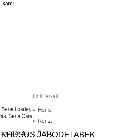
kami
.
Link Terkait
t Berat Loader,
Home
nis, Serta Cara
Rental
Blog
I KHUSUS JABODETABEK
ber 2024
No