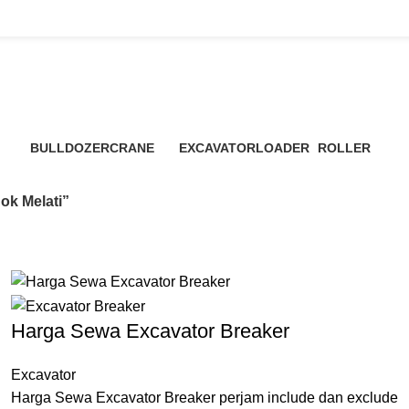
Sewa Excavator Pondok Melati
BULLDOZER
CRANE
EXCAVATOR
LOADER
ROLLER
3 Products
48 Products
7 Products
6 Products
4 Products
ok Melati”
Harga Sewa Excavator Breaker
Excavator
Harga Sewa Excavator Breaker perjam include dan exclude