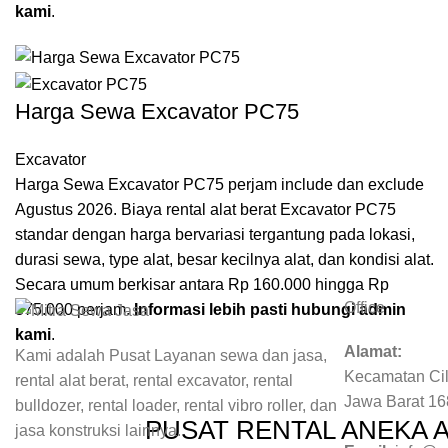
kami
.
Harga Sewa Excavator PC75
Excavator
Harga Sewa Excavator PC75 perjam include dan exclude
Agustus 2026. Biaya rental alat berat Excavator PC75
standar dengan harga bervariasi tergantung pada lokasi,
durasi sewa, type alat, besar kecilnya alat, dan kondisi alat.
Secara umum berkisar antara Rp 160.000 hingga Rp
Office
375.000 perjam.
Informasi lebih pasti hubungi admin
kami
.
Alamat:
Kami adalah Pusat Layanan sewa dan jasa,
Kecamatan Cil
rental alat berat, rental excavator, rental
Jawa Barat 1
bulldozer, rental loader, rental vibro roller, dan
PUSAT RENTAL ANEKA 
jasa konstruksi lainnya.