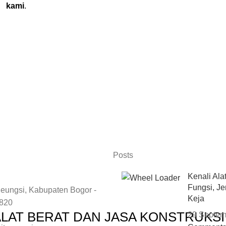
kami
.
Posts
Kenali Ala
Fungsi, Je
eungsi, Kabupaten Bogor -
Keja
6820
ALAT BERAT DAN JASA KONSTRUKS
29 Septem