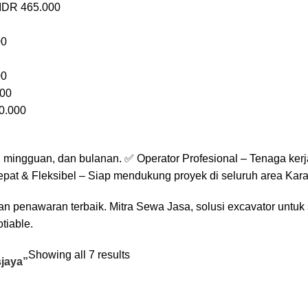
 IDR 465.000
00
00
000
0.000
mingguan, dan bulanan. ✅ Operator Profesional – Tenaga kerja
epat & Fleksibel – Siap mendukung proyek di seluruh area Kar
n penawaran terbaik. Mitra Sewa Jasa, solusi excavator untuk
tiable.
Showing all 7 results
jaya”