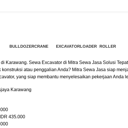
Sewa Excavator Pakisjaya
BULLDOZER
CRANE
EXCAVATOR
LOADER
ROLLER
3 Products
48 Products
7 Products
6 Products
4 Products
ah di Karawang. Sewa Excavator di Mitra Sewa Jasa Solusi Te
k konstruksi atau penggalian Anda? Mitra Sewa Jasa siap menj
excavator, yang siap membantu menyelesaikan pekerjaan Anda le
isjaya Karawang
.000
 IDR 435.000
.000