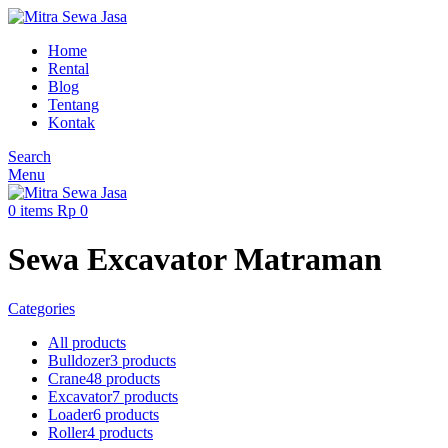
Home
Rental
Blog
Tentang
Kontak
Search
Menu
0
items
Rp
0
Sewa Excavator Matraman
Categories
All
products
Bulldozer
3 products
Crane
48 products
Excavator
7 products
Loader
6 products
Roller
4 products