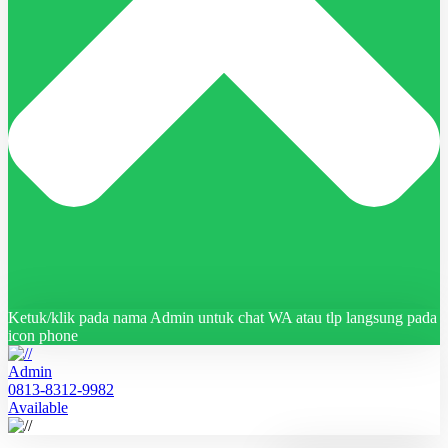
Ketuk/klik pada nama Admin untuk chat WA atau tlp langsung pada
icon phone
Admin
0813-8312-9982
Available