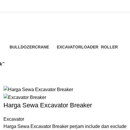
Sewa Excavator Legok
BULLDOZER
CRANE
EXCAVATOR
LOADER
ROLLER
3 Products
48 Products
7 Products
6 Products
4 Products
k”
Harga Sewa Excavator Breaker
Excavator
Harga Sewa Excavator Breaker perjam include dan exclude