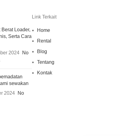
Link Terkait
t Berat Loader,
Home
nis, Serta Cara
Rental
Blog
ber 2024
No
s
Tentang
Kontak
 pemadatan
kami sewakan
r 2024
No