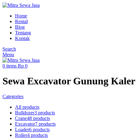
Home
Rental
Blog
Tentang
Kontak
Search
Menu
0
items
Rp
0
Sewa Excavator Gunung Kaler
Categories
All
products
Bulldozer
3 products
Crane
48 products
Excavator
7 products
Loader
6 products
Roller
4 products