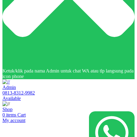
Ketuk/klik pada nama Admin untuk chat WA atau tlp langsung pada
icon phone
Admin
0813-8312-9982
Available
Shop
0
items
Cart
My account