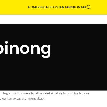
HOME
RENTAL
BLOG
TENTANG
KONTAK
binong
Bogor. Untuk mendapatkan detail lebih lanjut, Anda bisa
enawarkan excavator mencakup: