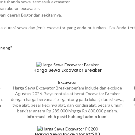
t untuk anda sewa, termasuk excavator.
han ukuran excavator.
yani daerah Bogor dan sekitarnya.
 durasi sewa dan jenis excavator yang anda butuhkan. Jika Anda terta
inong”
Harga Sewa Excavator Breaker
Excavator
e
Harga Sewa Excavator Breaker perjam include dan exclude
Agustus 2026. Biaya rental alat berat Excavator Breaker
a,
dengan harga bervariasi tergantung pada lokasi, durasi sewa,
d
m
type alat, besar kecilnya alat, dan kondisi alat. Secara umum
berkisar antara Rp 285.000 hingga Rp 600.000 perjam.
Informasi lebih pasti hubungi admin kami
.
Harga Sewa Excavator PC200