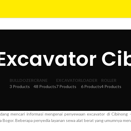
Excavator Ci
BULLDOZER
CRANE
EXCAVATOR
LOADER
ROLLER
3 Products
48 Products
7 Products
6 Products
4 Products
ang mencari informasi mengenai penyewaan excavator di Cibinong – 
rea Bogor. Beberapa penyedia layanan sewa alat berat yang umumnya m