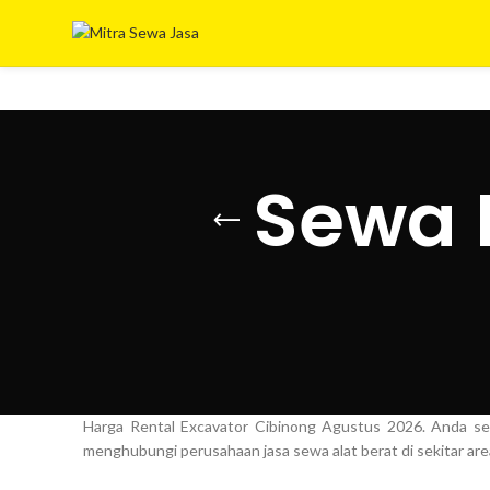
Sewa 
Harga Rental Excavator Cibinong Agustus 2026. Anda sed
menghubungi perusahaan jasa sewa alat berat di sekitar a