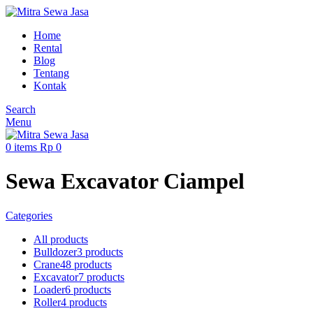
Home
Rental
Blog
Tentang
Kontak
Search
Menu
0
items
Rp
0
Sewa Excavator Ciampel
Categories
All
products
Bulldozer
3 products
Crane
48 products
Excavator
7 products
Loader
6 products
Roller
4 products