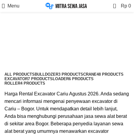
0
Menu
Rp
0
Sewa Excavator Cariu
Categories
ALL
PRODUCTS
BULLDOZER
3 PRODUCTS
CRANE
48 PRODUCTS
EXCAVATOR
7 PRODUCTS
LOADER
6 PRODUCTS
ROLLER
4 PRODUCTS
Harga Rental Excavator Cariu Agustus 2026. Anda sedang
mencari informasi mengenai penyewaan excavator di
Cariu – Bogor. Untuk mendapatkan detail lebih lanjut,
Anda bisa menghubungi perusahaan jasa sewa alat berat
di sekitar area Bogor. Beberapa penyedia layanan sewa
alat berat yang umumnya menawarkan excavator