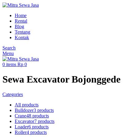
Home
Rental
Blog
Tentang
Kontak
Search
Menu
0
items
Rp
0
Sewa Excavator Bojonggede
Categories
All
products
Bulldozer
3 products
Crane
48 products
Excavator
7 products
Loader
6 products
Roller
4 products