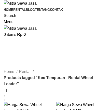
HOME
RENTAL
BLOG
TENTANG
KONTAK
Search
Menu
0
items
Rp
0
Kec Tempuran - Rental Wheel
Loader
Categories
Home
Rental
Products tagged “Kec Tempuran - Rental Wheel
Loader”