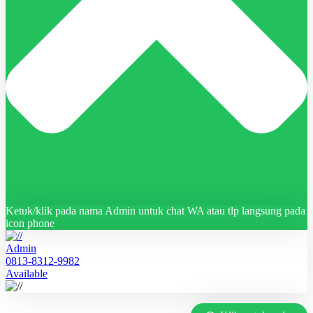
Ketuk/klik pada nama Admin untuk chat WA atau tlp langsung pada
icon phone
Admin
0813-8312-9982
Available