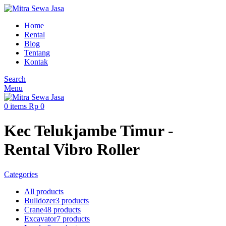
Home
Rental
Blog
Tentang
Kontak
Search
Menu
0
items
Rp
0
Kec Telukjambe Timur -
Rental Vibro Roller
Categories
All
products
Bulldozer
3 products
Crane
48 products
Excavator
7 products