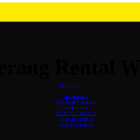
erang Rental W
Categories
All
products
Bulldozer
3 products
Crane
48 products
Excavator
7 products
Loader
6 products
Roller
4 products