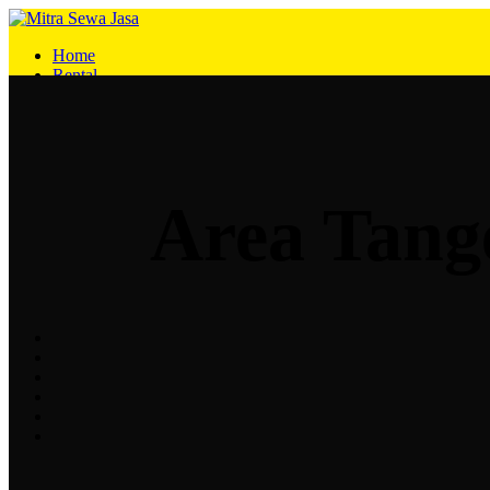
Home
Rental
Blog
Tentang
Kontak
Search
Menu
Area Tang
0
items
Rp
0