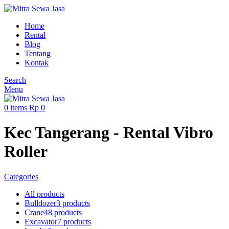
Home
Rental
Blog
Tentang
Kontak
Search
Menu
0
items
Rp
0
Kec Tangerang - Rental Vibro
Roller
Categories
All
products
Bulldozer
3 products
Crane
48 products
Excavator
7 products