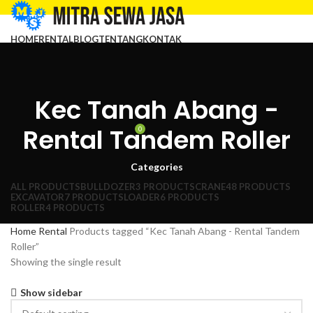
HOME
RENTAL
BLOG
TENTANG
KONTAK
MENU
Kec Tanah Abang -
Rental Tandem Roller
0
RP
0
Categories
ALL
PRODUCTS
BULLDOZER
3 PRODUCTS
CRANE
48 PRODUCTS
EXCAVATOR
7 PRODUCTS
LOADER
6 PRODUCTS
ROLLER
4 PRODUCTS
Home
Rental
Products tagged “Kec Tanah Abang - Rental Tandem
Roller”
Showing the single result
Show sidebar