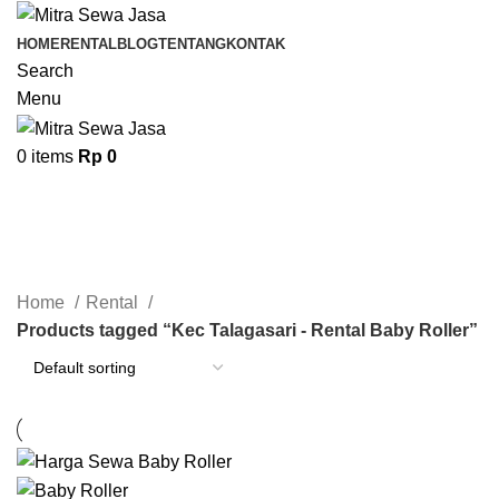
HOME
RENTAL
BLOG
TENTANG
KONTAK
Search
Menu
0
items
Rp
0
Kec Talagasari - Rental Baby
Roller
Categories
Home
Rental
Products tagged “Kec Talagasari - Rental Baby Roller”