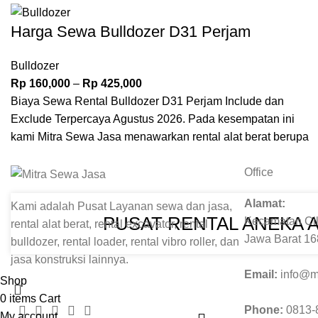
Harga Sewa Bulldozer D31 Perjam
Bulldozer
Rp
160,000
–
Rp
425,000
Biaya Sewa Rental Bulldozer D31 Perjam Include dan
Exclude Terpercaya Agustus 2026. Pada kesempatan ini
kami Mitra Sewa Jasa menawarkan rental alat berat berupa
Bulldozer D31 yang memiliki ukuran yang kompak
Office
membuatnya ideal untuk digunakan di area dengan ruang
manuver yang terbatas. Untuk informasi lebih lanjut dan
Alamat:
Kami adalah Pusat Layanan sewa dan jasa,
pemesanan hubungi Admin Kami.
PUSAT RENTAL ANEKA 
Kecamatan Cil
rental alat berat, rental excavator, rental
Jawa Barat 1
bulldozer, rental loader, rental vibro roller, dan
jasa konstruksi lainnya.
Email:
info@m
Shop
0
items
Cart
Phone:
0813-
My account