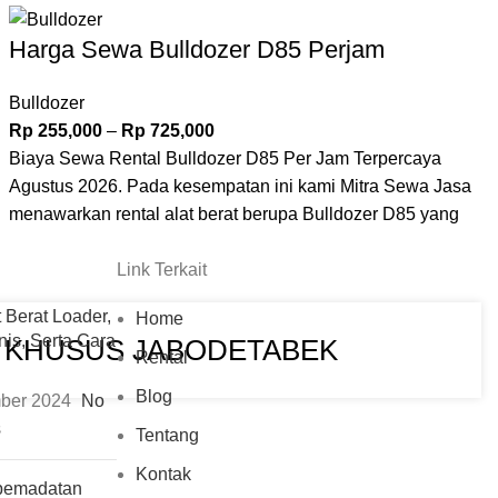
Harga Sewa Bulldozer D85 Perjam
Bulldozer
Rp
255,000
–
Rp
725,000
Biaya Sewa Rental Bulldozer D85 Per Jam Terpercaya
Agustus 2026. Pada kesempatan ini kami Mitra Sewa Jasa
menawarkan rental alat berat berupa Bulldozer D85 yang
memiliki berbagai fungsi yang membuatnya sangat berguna
Link Terkait
dalam proyek konstruksi besar, pertambangan, dan
pekerjaan tanah lainnya. Untuk informasi lebih lanjut dan
t Berat Loader,
Home
pemesanan hubungi Admin Kami.
nis, Serta Cara
I KHUSUS JABODETABEK
Rental
Blog
ber 2024
No
s
Tentang
Kontak
 pemadatan