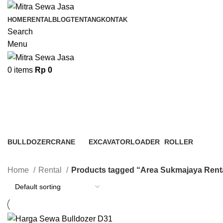
HOME
RENTAL
BLOG
TENTANG
KONTAK
Search
Menu
0
items
Rp
0
Area Sukmajaya Rental Bulldozer
BULLDOZER
CRANE
EXCAVATOR
LOADER
ROLLER
3 Products
48 Products
7 Products
6 Products
4 Products
Home
Rental
Products tagged “Area Sukmajaya Renta