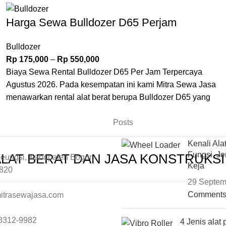
Harga Sewa Bulldozer D65 Perjam
Bulldozer
Rp
175,000
–
Rp
550,000
Biaya Sewa Rental Bulldozer D65 Per Jam Terpercaya
Agustus 2026. Pada kesempatan ini kami Mitra Sewa Jasa
menawarkan rental alat berat berupa Bulldozer D65 yang
memiliki berbagai fungsi yang membuatnya sangat berguna
Posts
dalam proyek konstruksi besar, pertambangan, dan
pekerjaan tanah lainnya. Untuk informasi lebih lanjut dan
Kenali Ala
pemesanan hubungi Admin Kami.
Fungsi, Je
ALAT BERAT DAN JASA KONSTRUKS
eungsi, Kabupaten Bogor -
Keja
6820
29 Septem
Comment
itrasewajasa.com
8312-9982
4 Jenis alat