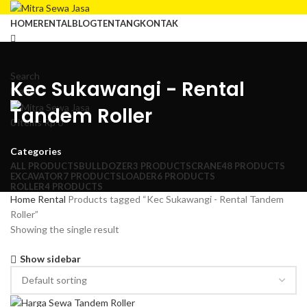
HOME
RENTAL
BLOG
TENTANG
KONTAK
Search
Kec Sukawangi - Rental
Menu
Tandem Roller
0
items
Rp
0
Categories
ALL
PRODUCTS
BULLDOZER
3 PRODUCTS
CRANE
48 PRODUCTS
EXCAVATOR
7 PRODUCTS
LOADER
6 PRODUCTS
ROLLER
4 PRODUCTS
Home
Rental
Products tagged “Kec Sukawangi - Rental Tandem
Roller”
Showing the single result
Show sidebar