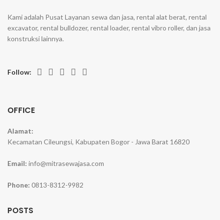
Kami adalah Pusat Layanan sewa dan jasa, rental alat berat, rental
excavator, rental bulldozer, rental loader, rental vibro roller, dan jasa
konstruksi lainnya.
Follow:
OFFICE
Alamat:
Kecamatan Cileungsi, Kabupaten Bogor - Jawa Barat 16820
Email:
info@mitrasewajasa.com
Phone:
0813-8312-9982
POSTS