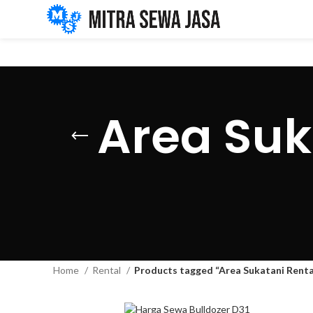
Area Suk
Home
Rental
Products tagged “Area Sukatani Renta