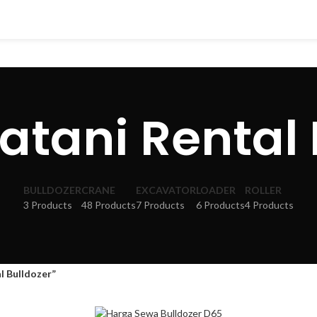
atani Rental 
BULLDOZER
CRANE
EXCAVATOR
LOADER
ROLLER
3 Products
48 Products
7 Products
6 Products
4 Products
l Bulldozer”