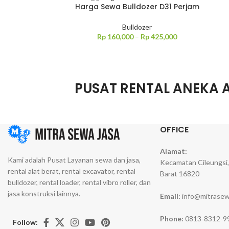
Harga Sewa Bulldozer D31 Perjam
Bulldozer
Rp
160,000
–
Rp
425,000
PUSAT RENTAL ANEKA 
OFFICE
Alamat:
Kami adalah Pusat Layanan sewa dan jasa,
Kecamatan Cileungsi
rental alat berat, rental excavator, rental
Barat 16820
bulldozer, rental loader, rental vibro roller, dan
jasa konstruksi lainnya.
Email:
info@mitrasew
Phone:
0813-8312-9
Follow: