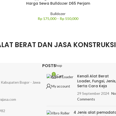
Harga Sewa Bulldozer D65 Perjam
Bulldozer
Rp
175,000
–
Rp
550,000
ALAT BERAT DAN JASA KONSTRUKS
POSTS
Shop
0
Cart
Kenali Alat Berat
Loader, Fungsi, Jenis
, Kabupaten Bogor - Jawa
Serta Cara Keja
My account
29 September 2024
No
Comments
ajasa.com
982
4 Jenis alat pemadat