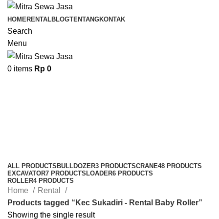
HOME
RENTAL
BLOG
TENTANG
KONTAK
Search
Menu
0
items
Rp
0
Kec Sukadiri - Rental Baby
Roller
Categories
ALL
PRODUCTS
BULLDOZER
3 PRODUCTS
CRANE
48 PRODUCTS
EXCAVATOR
7 PRODUCTS
LOADER
6 PRODUCTS
ROLLER
4 PRODUCTS
Home
Rental
Products tagged “Kec Sukadiri - Rental Baby Roller”
Showing the single result