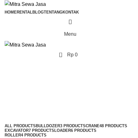
HOME
RENTAL
BLOG
TENTANG
KONTAK
Menu
0
Rp
0
Kec Sindang Jaya -
Rental Tandem Roller
Categories
ALL
PRODUCTS
BULLDOZER
3 PRODUCTS
CRANE
48 PRODUCTS
EXCAVATOR
7 PRODUCTS
LOADER
6 PRODUCTS
ROLLER
4 PRODUCTS