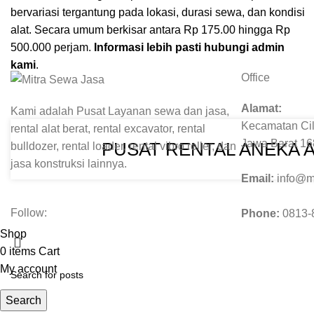
bervariasi tergantung pada lokasi, durasi sewa, dan kondisi
alat. Secara umum berkisar antara Rp 175.00 hingga Rp
500.000 perjam.
Informasi lebih pasti hubungi admin
kami
.
Office
Alamat:
Kami adalah Pusat Layanan sewa dan jasa,
Kecamatan Cil
rental alat berat, rental excavator, rental
Jawa Barat 1
PUSAT RENTAL ANEKA 
bulldozer, rental loader, rental vibro roller, dan
jasa konstruksi lainnya.
Email:
info@m
Follow:
Phone:
0813-
Shop
0
items
Cart
My account
Search