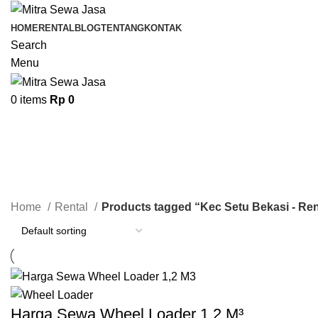
HOME
RENTAL
BLOG
TENTANG
KONTAK
Search
Menu
0
items
Rp
0
K
Home
Rental
Products tagged “Kec Setu Bekasi - Re
Harga Sewa Wheel Loader 1.2 M³