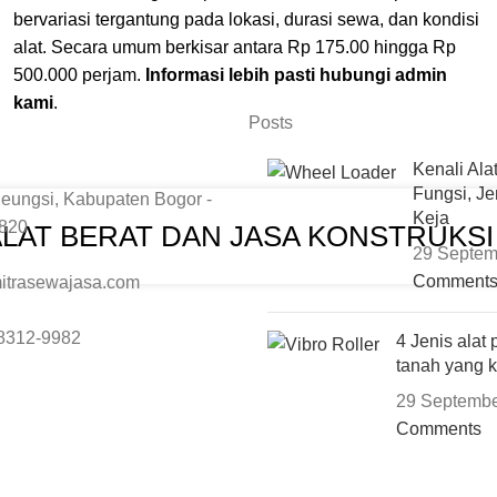
bervariasi tergantung pada lokasi, durasi sewa, dan kondisi
alat. Secara umum berkisar antara Rp 175.00 hingga Rp
500.000 perjam.
Informasi lebih pasti hubungi admin
kami
.
Posts
Kenali Ala
Fungsi, Je
eungsi, Kabupaten Bogor -
Keja
6820
ALAT BERAT DAN JASA KONSTRUKS
29 Septem
Comment
itrasewajasa.com
8312-9982
4 Jenis alat
tanah yang 
29 Septembe
Comments