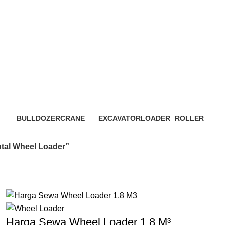
ec Setu Bekasi - Rental Wheel Load
BULLDOZER
CRANE
EXCAVATOR
LOADER
ROLLER
3 Products
48 Products
7 Products
6 Products
4 Products
ntal Wheel Loader”
Harga Sewa Wheel Loader 1.8 M³