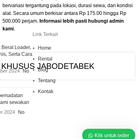
bervariasi tergantung pada lokasi, durasi sewa, dan kondisi
alat. Secara umum berkisar antara Rp 175.00 hingga Rp
500.000 perjam.
Informasi lebih pasti hubungi admin
kami
.
Link Terkait
t Berat Loader,
Home
nis, Serta Cara
Rental
I KHUSUS JABODETABEK
Blog
ber 2024
No
s
Tentang
Kontak
 pemadatan
kami sewakan
r 2024
No
Klik untuk order