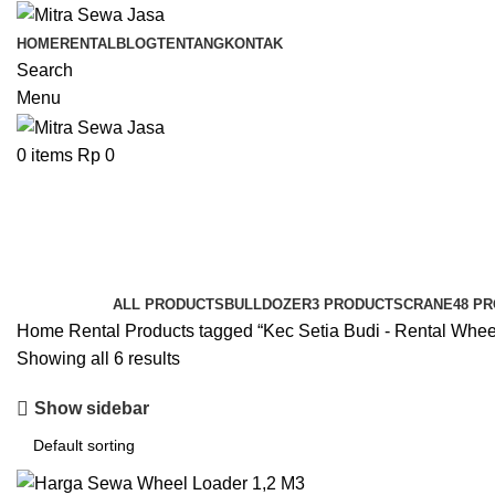
HOME
RENTAL
BLOG
TENTANG
KONTAK
Search
Menu
0
items
Rp
0
Kec Setia Budi - Rental Wheel Lo
Categories
ALL
PRODUCTS
BULLDOZER
3 PRODUCTS
CRANE
48 P
Home
Rental
Products tagged “Kec Setia Budi - Rental Whee
Showing all 6 results
Show sidebar