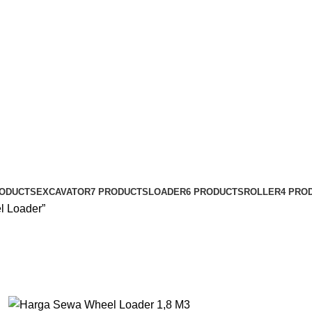
ader
RODUCTS
EXCAVATOR
7 PRODUCTS
LOADER
6 PRODUCTS
ROLLER
4 PRO
l Loader”