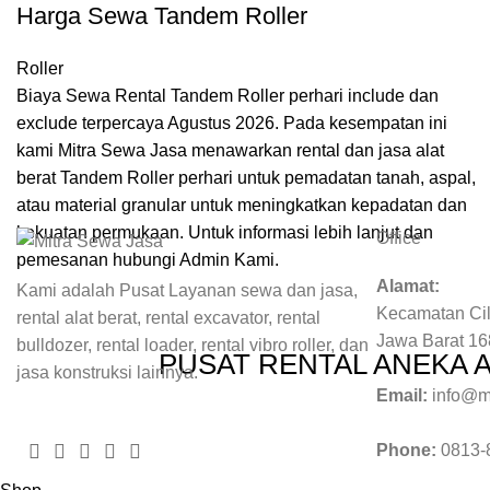
Harga Sewa Tandem Roller
Roller
Biaya Sewa Rental Tandem Roller perhari include dan
exclude terpercaya Agustus 2026. Pada kesempatan ini
kami Mitra Sewa Jasa menawarkan rental dan jasa alat
berat Tandem Roller perhari untuk pemadatan tanah, aspal,
atau material granular untuk meningkatkan kepadatan dan
kekuatan permukaan. Untuk informasi lebih lanjut dan
Office
pemesanan hubungi Admin Kami.
Alamat:
Kami adalah Pusat Layanan sewa dan jasa,
Kecamatan Cil
rental alat berat, rental excavator, rental
Jawa Barat 1
bulldozer, rental loader, rental vibro roller, dan
PUSAT RENTAL ANEKA 
jasa konstruksi lainnya.
Email:
info@m
Phone:
0813-