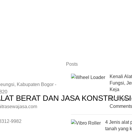
Posts
Kenali Ala
Fungsi, Je
eungsi, Kabupaten Bogor -
Keja
6820
ALAT BERAT DAN JASA KONSTRUKS
29 Septem
Comment
itrasewajasa.com
8312-9982
4 Jenis alat
tanah yang 