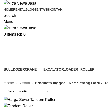
HOME
RENTAL
BLOG
TENTANG
KONTAK
Search
Menu
0
items
Rp
0
Kec Serang Baru - Rental Tandem 
BULLDOZER
CRANE
EXCAVATOR
LOADER
ROLLER
3 Products
48 Products
7 Products
6 Products
4 Products
Home
Rental
Products tagged “Kec Serang Baru - Re