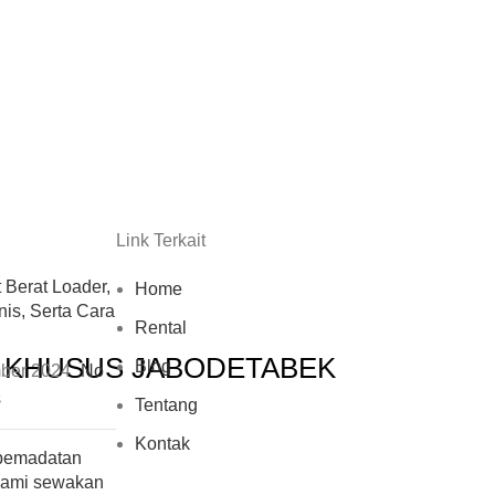
Link Terkait
t Berat Loader,
Home
nis, Serta Cara
Rental
I KHUSUS JABODETABEK
Blog
ber 2024
No
s
Tentang
Kontak
 pemadatan
kami sewakan