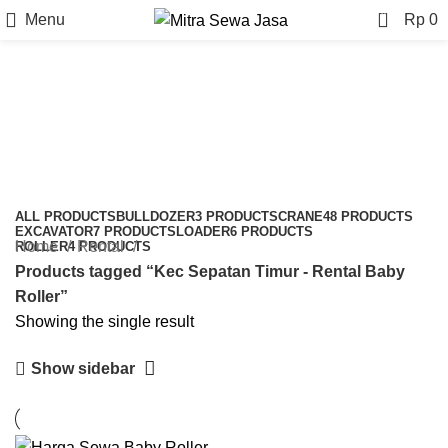
0
Menu
Rp
0
Kec Sepatan Timur - Rental
Baby Roller
Categories
ALL
PRODUCTS
BULLDOZER
3 PRODUCTS
CRANE
48 PRODUCTS
EXCAVATOR
7 PRODUCTS
LOADER
6 PRODUCTS
Home
Rental
ROLLER
4 PRODUCTS
Products tagged “Kec Sepatan Timur - Rental Baby
Roller”
Showing the single result
Show sidebar