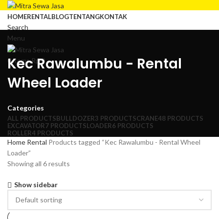
HOME
RENTAL
BLOG
TENTANG
KONTAK
Search
Menu
Kec Rawalumbu - Rental
0
items
Rp
0
Wheel Loader
Categories
ALL
PRODUCTS
BULLDOZER
3 PRODUCTS
CRANE
48 PRODUCTS
EXCAVATOR
7 PRODUCTS
LOADER
6 PRODUCTS
ROLLER
4 PRODUCTS
Home
Rental
Products tagged “Kec Rawalumbu - Rental Wheel
Loader”
Showing all 6 results
Show sidebar