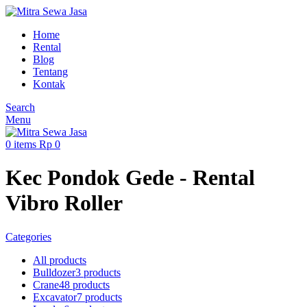
Home
Rental
Blog
Tentang
Kontak
Search
Menu
0
items
Rp
0
Kec Pondok Gede - Rental
Vibro Roller
Categories
All
products
Bulldozer
3 products
Crane
48 products
Excavator
7 products