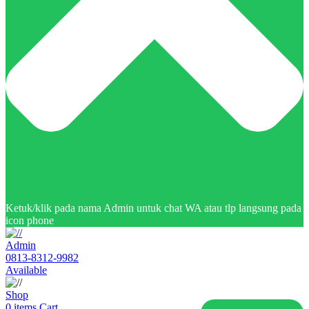
Ketuk/klik pada nama Admin untuk chat WA atau tlp langsung pada
icon phone
Admin
0813-8312-9982
Available
Shop
0
items
Cart