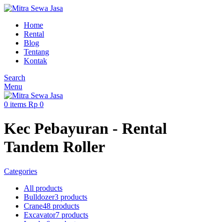
Home
Rental
Blog
Tentang
Kontak
Search
Menu
0
items
Rp
0
Kec Pebayuran - Rental
Tandem Roller
Categories
All
products
Bulldozer
3 products
Crane
48 products
Excavator
7 products