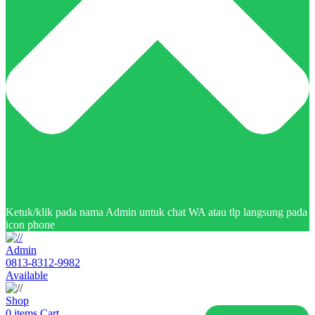
Ketuk/klik pada nama Admin untuk chat WA atau tlp langsung pada
icon phone
Admin
0813-8312-9982
Available
Shop
0
items
Cart