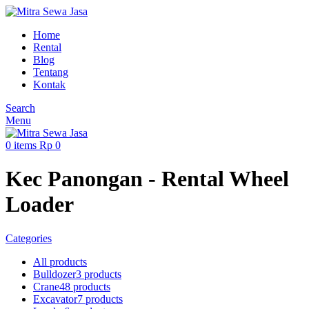
Home
Rental
Blog
Tentang
Kontak
Search
Menu
0
items
Rp
0
Kec Panongan - Rental Wheel
Loader
Categories
All
products
Bulldozer
3 products
Crane
48 products
Excavator
7 products