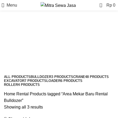
0
Menu
Rp
0
Area Mekar Baru Rental
Bulldozer
Categories
ALL
PRODUCTS
BULLDOZER
3 PRODUCTS
CRANE
48 PRODUCTS
EXCAVATOR
7 PRODUCTS
LOADER
6 PRODUCTS
ROLLER
4 PRODUCTS
Home
Rental
Products tagged “Area Mekar Baru Rental
Bulldozer”
Showing all 3 results