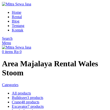
Home
Rental
Blog
Tentang
Kontak
Search
Menu
0
items
Rp
0
Area Majalaya Rental Wales
Stoom
Categories
All
products
Bulldozer
3 products
Crane
48 products
Excavator
7 products