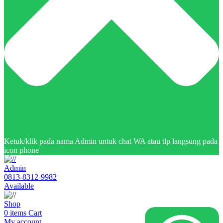
Ketuk/klik pada nama Admin untuk chat WA atau tlp langsung pada
icon phone
Admin
0813-8312-9982
Available
Shop
0
items
Cart
My account