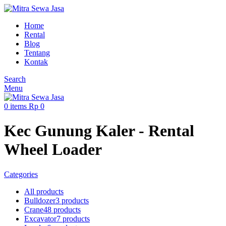
Home
Rental
Blog
Tentang
Kontak
Search
Menu
0
items
Rp
0
Kec Gunung Kaler - Rental
Wheel Loader
Categories
All
products
Bulldozer
3 products
Crane
48 products
Excavator
7 products