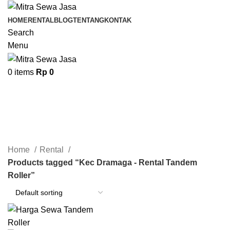
HOME
RENTAL
BLOG
TENTANG
KONTAK
Search
Menu
0
items
Rp
0
Kec Dramaga - Rental Tandem
Roller
Categories
Home
Rental
Products tagged “Kec Dramaga - Rental Tandem
Roller”