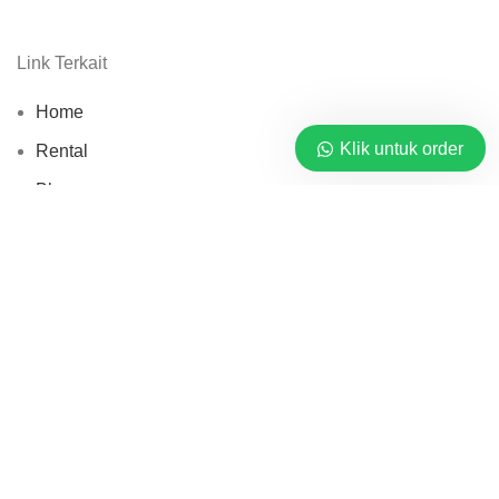
Link Terkait
Home
Klik untuk order
Rental
Blog
Tentang
Kontak
Mitra Sewa Jasa © 2026 By
PT. Barata Buana Mandiri
Pusat Rental Alat Berat.
Shop
0
items
Cart
My account