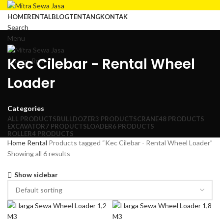
HOME
RENTAL
BLOG
TENTANG
KONTAK
Search
Menu
Kec Cilebar - Rental Wheel
0
items
Rp
0
Loader
Categories
ALL
PRODUCTS
BULLDOZER
3 PRODUCTS
CRANE
48 PRODUCTS
EXCAVATOR
7 PRODUCTS
LOADER
6 PRODUCTS
ROLLER
4 PRODUCTS
Home
Rental
Products tagged “Kec Cilebar - Rental Wheel Loader”
Showing all 6 results
Show sidebar