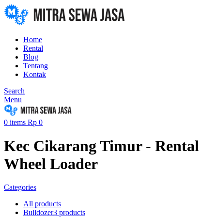
Home
Rental
Blog
Tentang
Kontak
Search
Menu
0
items
Rp
0
Kec Cikarang Timur - Rental
Wheel Loader
Categories
All
products
Bulldozer
3 products