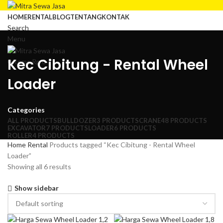
HOME
RENTAL
BLOG
TENTANG
KONTAK
Search
Menu
Kec Cibitung - Rental Wheel
0
items
Rp
0
Loader
Categories
ALL
PRODUCTS
BULLDOZER
3 PRODUCTS
CRANE
48 PRODUCTS
EXCAVATOR
7 PRODUCTS
LOADER
6 PRODUCTS
ROLLER
4 PRODUCTS
Home
Rental
Products tagged “Kec Cibitung - Rental Wheel
Loader”
Showing all 6 results
Show sidebar