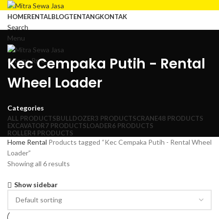
HOME
RENTAL
BLOG
TENTANG
KONTAK
Search
Menu
Kec Cempaka Putih - Rental
0
items
Rp
0
Wheel Loader
Categories
ALL
PRODUCTS
BULLDOZER
3 PRODUCTS
CRANE
48 PRODUCTS
EXCAVATOR
7 PRODUCTS
LOADER
6 PRODUCTS
ROLLER
4 PRODUCTS
Home
Rental
Products tagged “Kec Cempaka Putih - Rental Wheel
Loader”
Showing all 6 results
Show sidebar