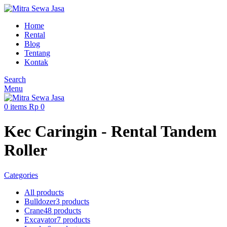
Home
Rental
Blog
Tentang
Kontak
Search
Menu
0
items
Rp
0
Kec Caringin - Rental Tandem
Roller
Categories
All
products
Bulldozer
3 products
Crane
48 products
Excavator
7 products