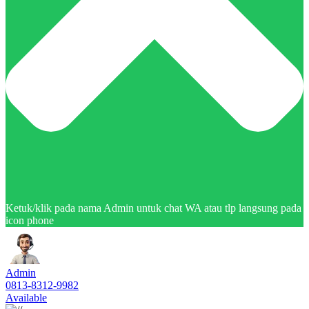
Ketuk/klik pada nama Admin untuk chat WA atau tlp langsung pada
icon phone
Admin
0813-8312-9982
Available