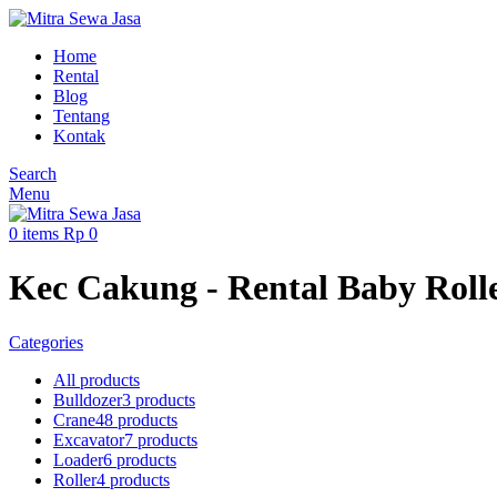
Home
Rental
Blog
Tentang
Kontak
Search
Menu
0
items
Rp
0
Kec Cakung - Rental Baby Roll
Categories
All
products
Bulldozer
3 products
Crane
48 products
Excavator
7 products
Loader
6 products
Roller
4 products