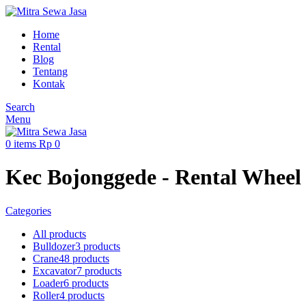
Home
Rental
Blog
Tentang
Kontak
Search
Menu
0
items
Rp
0
Kec Bojonggede - Rental Wheel
Categories
All
products
Bulldozer
3 products
Crane
48 products
Excavator
7 products
Loader
6 products
Roller
4 products