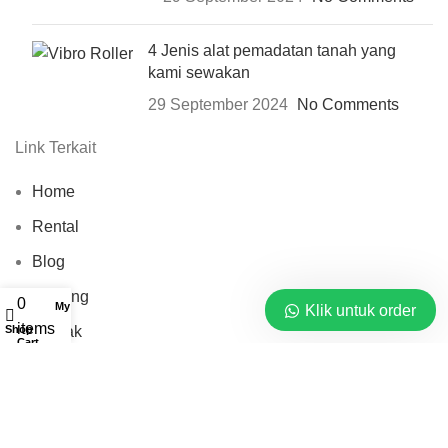
4 Jenis alat pemadatan tanah yang
kami sewakan
29 September 2024
No Comments
Link Terkait
Home
Rental
Blog
Tentang
0
My account
Klik untuk order
items
Kontak
Shop
Cart
Mitra Sewa Jasa © 2026 By
PT. Barata Buana Mandiri
Pusat Rental Alat Berat.