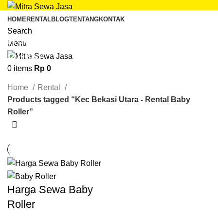
HOME
RENTAL
BLOG
TENTANG
KONTAK
Search
Kec Bekasi Utara - Rental Baby
Menu
Roller
0
items
Rp
0
Categories
Home
Rental
Products tagged “Kec Bekasi Utara - Rental Baby
Roller”
Harga Sewa Baby
Roller