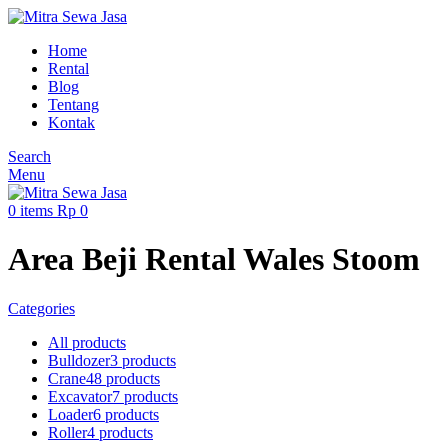
Home
Rental
Blog
Tentang
Kontak
Search
Menu
0
items
Rp
0
Area Beji Rental Wales Stoom
Categories
All
products
Bulldozer
3 products
Crane
48 products
Excavator
7 products
Loader
6 products
Roller
4 products