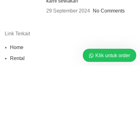
kami sewakan
29 September 2024
No Comments
Link Terkait
Home
Klik untuk order
Rental
Blog
Tentang
Kontak
Mitra Sewa Jasa © 2026 By
PT. Barata Buana Mandiri
Pusat Rental Alat Berat.
Shop
0
items
Cart