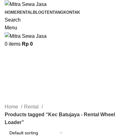
HOME
RENTAL
BLOG
TENTANG
KONTAK
Search
Menu
0
items
Rp
0
Kec Batujaya - Rental Wheel
Loader
Categories
Home
Rental
Products tagged “Kec Batujaya - Rental Wheel
Loader”