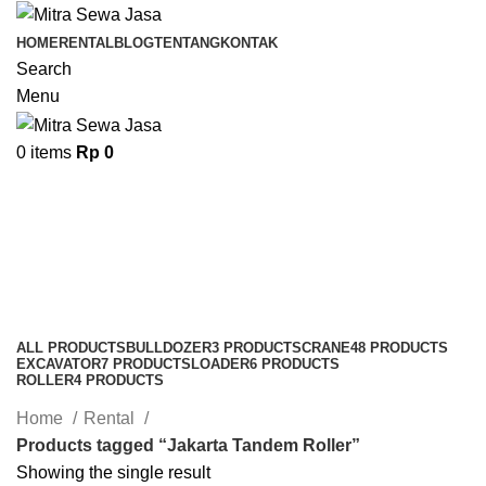
HOME
RENTAL
BLOG
TENTANG
KONTAK
Search
Menu
0
items
Rp
0
Jakarta Tandem Roller
Categories
ALL
PRODUCTS
BULLDOZER
3 PRODUCTS
CRANE
48 PRODUCTS
EXCAVATOR
7 PRODUCTS
LOADER
6 PRODUCTS
ROLLER
4 PRODUCTS
Home
Rental
Products tagged “Jakarta Tandem Roller”
Showing the single result