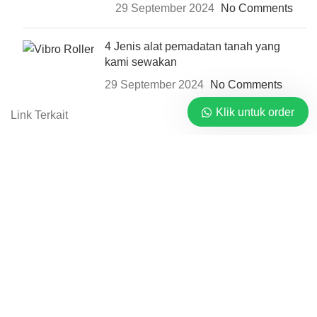
29 September 2024
No Comments
4 Jenis alat pemadatan tanah yang
kami sewakan
29 September 2024
No Comments
Klik untuk order
Link Terkait
Home
Rental
Blog
Tentang
Kontak
Mitra Sewa Jasa © 2026 By
PT. Barata Buana Mandiri
Pusat Rental Alat Berat.
Shop